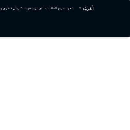
خطي للذهاب إلى المحتوى
الْعَرَبيّة
شحن سريع للطلبات التي تزيد عن ٣٠٠ ريال قطري وقطع غيار أصلية
الرئيسية
المتجر
مب نحن